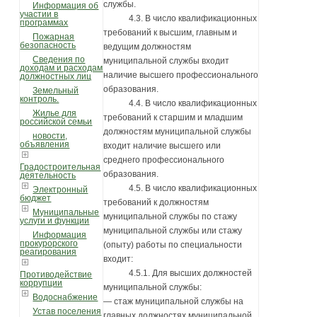
службы.
Информация об
участии в
4.3. В число квалификационных
программах
требований к высшим, главным и
Пожарная
безопасность
ведущим должностям
Сведения по
муниципальной службы входит
доходам и расходам
наличие высшего профессионального
должностных лиц
образования.
Земельный
контроль.
4.4. В число квалификационных
Жилье для
требований к старшим и младшим
российской семьи
должностям муниципальной службы
новости,
объявления
входит наличие высшего или
среднего профессионального
Градостроительная
образования.
деятельность
4.5. В число квалификационных
Электронный
бюджет
требований к должностям
Муниципальные
муниципальной службы по стажу
услуги и функции
муниципальной службы или стажу
Информация
прокурорского
(опыту) работы по специальности
реагирования
входит:
4.5.1. Для высших должностей
Противодействие
коррупции
муниципальной службы:
Водоснабжение
— стаж муниципальной службы на
Устав поселения
главных должностях муниципальной