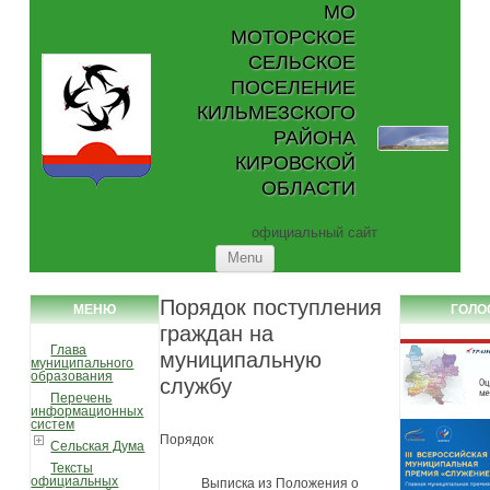
МО
МОТОРСКОЕ
СЕЛЬСКОЕ
ПОСЕЛЕНИЕ
КИЛЬМЕЗСКОГО
РАЙОНА
КИРОВСКОЙ
ОБЛАСТИ
официальный сайт
Skip to content
Menu
Порядок поступления
МЕНЮ
ГОЛО
граждан на
Глава
муниципальную
муниципального
образования
службу
Перечень
информационных
систем
Порядок
Сельская Дума
Тексты
официальных
Выписка из Положения о