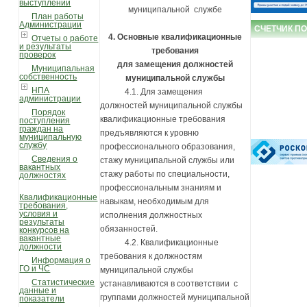
выступлений
муниципальной службе
План работы
Администрации
СЧЕТЧИК П
4. Основные квалификационные
Отчеты о работе
и результаты
требования
проверок
для замещения должностей
Муниципальная
собственность
муниципальной службы
НПА
4.1. Для замещения
администрации
должностей муниципальной службы
Порядок
квалификационные требования
поступления
граждан на
предъявляются к уровню
муниципальную
службу
профессионального образования,
Сведения о
стажу муниципальной службы или
вакантных
стажу работы по специальности,
должностях
профессиональным знаниям и
Квалификационные
навыкам, необходимым для
требования,
условия и
исполнения должностных
результаты
обязанностей.
конкурсов на
вакантные
4.2. Квалификационные
должности
требования к должностям
Информация о
ГО и ЧС
муниципальной службы
Статистические
устанавливаются в соответствии с
данные и
группами должностей муниципальной
показатели