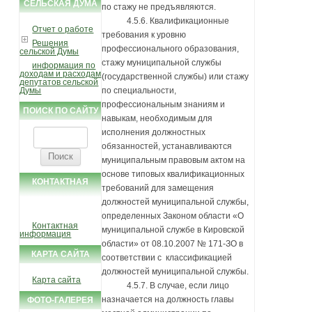
СЕЛЬСКАЯ ДУМА
по стажу не предъявляются.
4.5.6. Квалификационные
Отчет о работе
требования к уровню
Решения
профессионального образования,
сельской Думы
стажу муниципальной службы
информация по
доходам и расходам
(государственной службы) или стажу
депутатов сельской
Думы
по специальности,
профессиональным знаниям и
ПОИСК ПО САЙТУ
навыкам, необходимым для
исполнения должностных
Найти:
обязанностей, устанавливаются
муниципальным правовым актом на
основе типовых квалификационных
КОНТАКТНАЯ
требований для замещения
ИНФОРМАЦИЯ
должностей муниципальной службы,
определенных Законом области «О
Контактная
муниципальной службе в Кировской
информация
области» от 08.10.2007 № 171-ЗО в
КАРТА САЙТА
соответствии с классификацией
должностей муниципальной службы.
Карта сайта
4.5.7. В случае, если лицо
назначается на должность главы
ФОТО-ГАЛЕРЕЯ