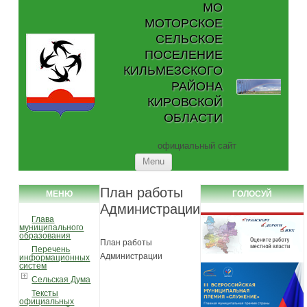
МО
МОТОРСКОЕ
СЕЛЬСКОЕ
ПОСЕЛЕНИЕ
КИЛЬМЕЗСКОГО
РАЙОНА
КИРОВСКОЙ
ОБЛАСТИ
официальный сайт
Skip to content
Menu
План работы
МЕНЮ
ГОЛОСУЙ
Администрации
Глава
муниципального
образования
План работы
Перечень
Администрации
информационных
систем
Сельская Дума
Тексты
официальных