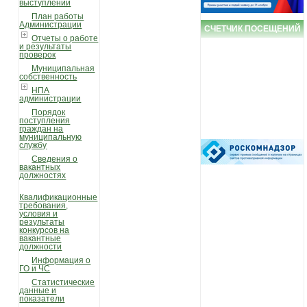
выступлений
План работы
Администрации
СЧЕТЧИК ПОСЕЩЕНИЙ
Отчеты о работе
и результаты
проверок
Муниципальная
собственность
НПА
администрации
Порядок
поступления
граждан на
муниципальную
службу
Сведения о
вакантных
должностях
Квалификационные
требования,
условия и
результаты
конкурсов на
вакантные
должности
Информация о
ГО и ЧС
Статистические
данные и
показатели