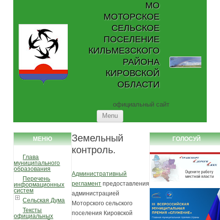
МО
МОТОРСКОЕ
СЕЛЬСКОЕ
ПОСЕЛЕНИЕ
КИЛЬМЕЗСКОГО
РАЙОНА
КИРОВСКОЙ
ОБЛАСТИ
официальный сайт
Skip to content
Menu
Земельный
МЕНЮ
ГОЛОСУЙ
контроль.
Глава
муниципального
образования
Административный
Перечень
регламент
предоставления
информационных
систем
администрацией
Сельская Дума
Моторского сельского
Тексты
поселения Кировской
официальных