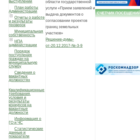
выступлений
области государственной
План работы
услуги «Прием заявлений и
Администрации
СЧЕТЧИК ПОСЕЩЕНИ
выдача документов о
Отчеты о работе
согласовании проектов
и результаты
проверок
границ земельных
Муниципальная
участков»
собственность
Решение-думы-
НПА
администрации
от-20.12.2017-№-3-9
Порядок
поступления
граждан на
муниципальную
службу
Сведения о
вакантных
должностях
Квалификационные
требования,
условия и
результаты
конкурсов на
вакантные
должности
Информация о
ГО и ЧС
Статистические
данные и
показатели