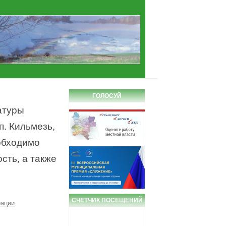
ГОЛОСУЙ
атуры
п. Кильмезь,
обходимо
сть, а также
СЧЕТЧИК ПОСЕЩЕНИЙ
рации
.