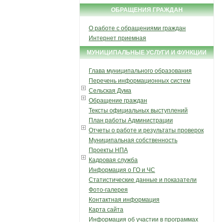
ОБРАЩЕНИЯ ГРАЖДАН
О работе с обращениями граждан
Интернет приемная
МУНИЦИПАЛЬНЫЕ УСЛУГИ И ФУНКЦИИ
Глава муниципального образования
Перечень информационных систем
Сельская Дума
Обращение граждан
Тексты официальных выступлений
План работы Администрации
Отчеты о работе и результаты проверок
Муниципальная собственность
Проекты НПА
Кадровая служба
Информация о ГО и ЧС
Статистические данные и показатели
Фото-галерея
Контактная информация
Карта сайта
Информация об участии в программах