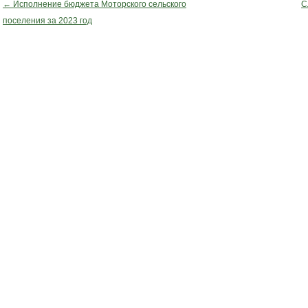
←
Исполнение бюджета Моторского сельского
С
Post navigation
поселения за 2023 год