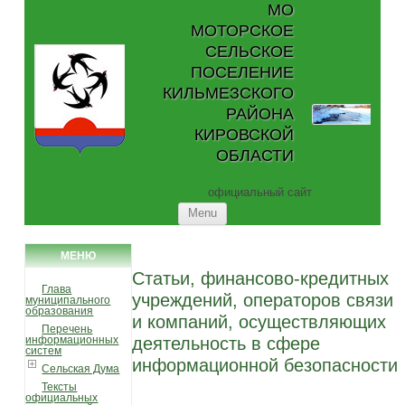
МО
МОТОРСКОЕ
СЕЛЬСКОЕ
ПОСЕЛЕНИЕ
КИЛЬМЕЗСКОГО
РАЙОНА
КИРОВСКОЙ
ОБЛАСТИ
официальный сайт
Skip to content
Menu
МЕНЮ
Статьи, финансово-кредитных
Глава
учреждений, операторов связи
муниципального
образования
и компаний, осуществляющих
Перечень
информационных
деятельность в сфере
систем
информационной безопасности
Сельская Дума
Тексты
официальных