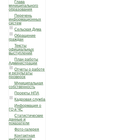
Глава
муниципального
образования
Перечень
информационных
систем
Сельская Дума
Обращение
граждан
Тексты
официальных
выступлений
План работы
Администрации
Отчеты о работе
и результаты
проверок
Муниципальная
собственность
Проекты НПА
Кадровая служба
Информация о
ГО и ЧС
Статистические
данные и
показатели
Фото-галерея
Контактная
информация