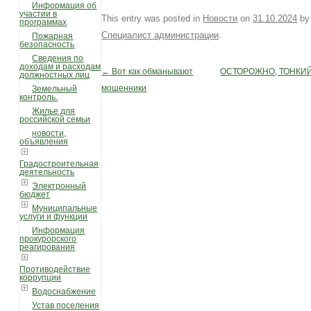
Информация об
участии в
This entry was posted in
Новости
on
31.10.2024
by
программах
Специалист администрации
.
Пожарная
безопасность
Сведения по
доходам и расходам
←
Вот как обманывают
ОСТОРОЖНО, ТОНКИЙ
Post navigation
должностных лиц
мошенники
Земельный
контроль.
Жилье для
российской семьи
новости,
объявления
Градостроительная
деятельность
Электронный
бюджет
Муниципальные
услуги и функции
Информация
прокурорского
реагирования
Противодействие
коррупции
Водоснабжение
Устав поселения