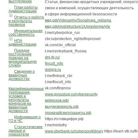
выступлений
Статьи, финансово-кредитных учреждений, операт
План работы
связи и компаний, осуществляющих деятельность
Администрации
в сфере информационной безопасности
Отчеты о работе
мвд.рф/Videoarhiv/Socialnaja_reklama
и результаты
проверок
мвд.рф/mvd/structure1/Upravlenija/убк
Муниципальная
t.me/cyberpolice_rus
собственность
cbr.ru/protection_rights/finprosvet
НПА
администрации
vk.com/cbr_official
Порядок
t.me/centralbank_Russia
поступления
dni-fg.ru/
граждан на
муниципальную
fincult_info
службу
doligra.ru
Сведения о
вакантных
t.me/fintrack_cbr
должностях
t.me/fincult_info
vk.com/finprosv
Квалификационные
требования,
www.gosuslugi.ru/cybersecurity
условия и
результаты
киберзож.рф/
конкурсов на
выучисвоюроль.рф
вакантные
должности
прокачайскиллзащиты.рф
Информация о
https:/готовкцифре.рф
ГО и ЧС
t.me/mintsifry
Статистические
данные и
www.sberbank.ru/ru/person/kibrary
https://learn.vtb.ru/f
показатели