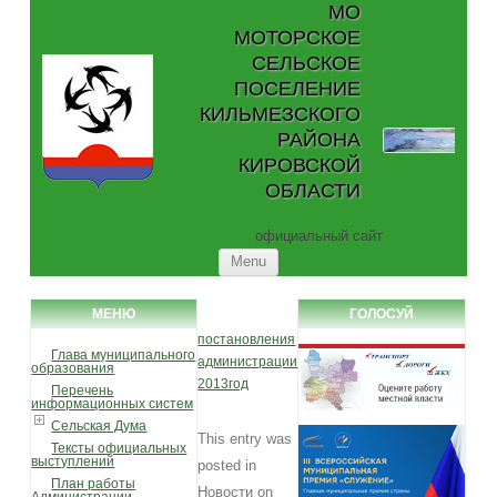
МО
МОТОРСКОЕ
СЕЛЬСКОЕ
ПОСЕЛЕНИЕ
КИЛЬМЕЗСКОГО
РАЙОНА
КИРОВСКОЙ
ОБЛАСТИ
официальный сайт
Skip to content
Menu
МЕНЮ
ГОЛОСУЙ
постановления
Глава муниципального
администрации
образования
2013год
Перечень
информационных систем
Сельская Дума
This entry was
Тексты официальных
выступлений
posted in
План работы
Новости
on