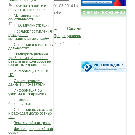
Администрации
01.03.2014
by
Отчеты о работе и
результаты проверок
СЧЕТЧИК ПОСЕЩЕНИЙ
adm
.
Муниципальная
собственность
НПА администрации
←
Следующая
Post navigation
Порядок поступления
граждан на
Предыдущая
запись
муниципальную службу
запись
→
Сведения о вакантных
должностях
Квалификационные
требования, условия и
результаты конкурсов на
вакантные должности
Информация о ГО и
ЧС
Статистические
данные и показатели
Информация об
участии в программах
Пожарная
безопасность
Сведения по доходам
и расходам должностных
лиц
Земельный контроль.
Жилье для российской
семьи