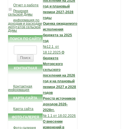
поселения на 2026
Отчет о работе
год и плановый
Решения
период 2027-2028
сельской Думы
годы
информация по
доходам и расходам
Оценка ожидаемого
депутатов сельской
исполнения
Думы
бюджета за 2025
ПОИСК ПО САЙТУ
год
№12.1 от
Найти:
18.12.2025
О
бюджете
Моторского
КОНТАКТНАЯ
сельского
поселения на 2026
ИНФОРМАЦИЯ
год и на плановый
Контактная
период 2027 и 2028
информация
годов
КАРТА САЙТА
Реестр источников
доходов 2026-
Карта сайта
2028гг.
№ 1.1 от 18.02.2026
ФОТО-ГАЛЕРЕЯ
О внесении
изменений в
Фото-галерея