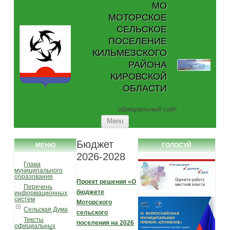
МО
МОТОРСКОЕ
СЕЛЬСКОЕ
ПОСЕЛЕНИЕ
КИЛЬМЕЗСКОГО
РАЙОНА
КИРОВСКОЙ
ОБЛАСТИ
официальный сайт
Skip to content
Menu
Бюджет
МЕНЮ
ГОЛОСУЙ
2026-2028
Глава
муниципального
образования
Проект решения «О
Перечень
бюджете
информационных
систем
Моторского
Сельская Дума
сельского
Тексты
поселения на 2026
официальных