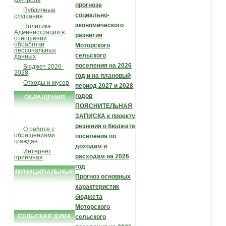
контроль
прогнозе
Публичные
социально-
слушания
экономического
Политика
Администрации в
развития
отношении
обработки
Моторского
персональных
сельского
данных
поселения на 2026
Бюджет 2026-
2028
год и на плановый
Отходы и мусор
период 2027 и 2028
годов
ОБРАЩЕНИЯ
ПОЯСНИТЕЛЬНАЯ
ГРАЖДАН
ЗАПИСКА к проекту
решения о бюджете
О работе с
обращениями
поселения по
граждан
доходам и
Интернет
расходам на 2026
приемная
год
МУНИЦИПАЛЬНЫЕ
Прогноз основных
УСЛУГИ И
характеристик
бюджета
ФУНКЦИИ
Моторского
СЕЛЬСКАЯ ДУМА
сельского