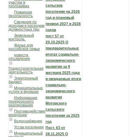
участии в
сельское
программах
поселение
на 2026
Пожарная
безопасность
год и плановый
Сведения по
период 2027 и 2028
доходам и расходам
должностных лиц
годов
Земельный
пост 57 от
контроль.
20.10.2025 О
Жилье для
предварительных
российской семьи
итогах социально-
новости,
объявления
экономического
развития за 9
Градостроительная
деятельность
месяцев 2025 года
Электронный
и ожидаемые итоги
бюджет
социально-
Муниципальные
экономического
услуги и функции
развития
Информация
прокурорского
Моторского
реагирования
сельского
Противодействие
коррупции
поселения за 2025
Водоснабжение
год
Устав поселения
Пост. 63 от
Муниципальный
28.11.2025 О