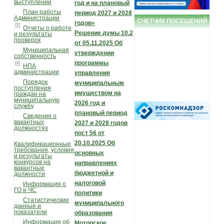
выступлений
год и на плановый
План работы
период 2027 и 2028
Администрации
СЧЕТЧИК ПОСЕЩЕНИЙ
годов»
Отчеты о работе
Решение думы 10.2
и результаты
проверок
от 05.11.2025 Об
Муниципальная
утверждении
собственность
программы
НПА
администрации
управления
Порядок
муниципальным
поступления
имуществом на
граждан на
муниципальную
2026 год и
службу
плановый период
Сведения о
вакантных
2027 и 2028 годов
должностях
пост 56 от
20.10.2025 Об
Квалификационные
требования, условия
основных
и результаты
конкурсов на
направлениях
вакантные
бюджетной и
должности
налоговой
Информация о
ГО и ЧС
политики
Статистические
муниципального
данные и
показатели
образования
Информация об
Моторское