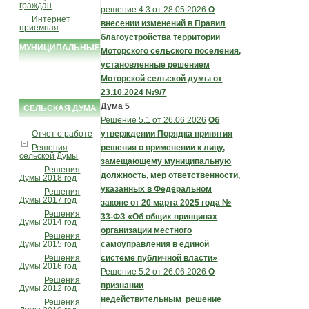
граждан
решение 4.3 от 28.05.2026
О
Интернет
внесении изменений в Правил
приемная
благоустройства
территории
МУНИЦИПАЛЬНЫЕ
Моторского сельского поселения,
установленные решением
УСЛУГИ И
Моторской сельской думы от
ФУНКЦИИ
23.10.2024 №9/7
Дума 5
СЕЛЬСКАЯ ДУМА
Решение 5.1 от 26.06.2026
Об
Отчет о работе
утверждении Порядка принятия
Решения
решения о применении к лицу,
сельской Думы
замещающему муниципальную
Решения
должность, мер ответственности,
Думы 2018 год
указанных в Федеральном
Решения
Думы 2017 год
законе от 20 марта 2025 года №
Решения
33-ФЗ «Об общих принципах
Думы 2014 год
организации местного
Решения
Думы 2015 год
самоуправления в единой
Решения
системе публичной власти»
Думы 2016 год
Решение 5.2 от 26.06.2026
О
Решения
признании
Думы 2012 год
недействительным
решение
Решения