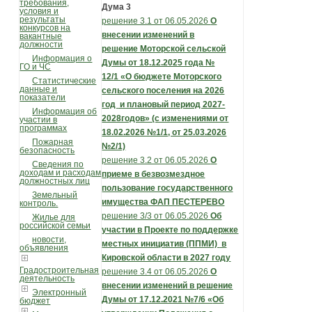
требования,
Дума 3
условия и
результаты
решение 3.1 от 06.05.2026
О
конкурсов на
внесении изменений в
вакантные
должности
решение
Моторской сельской
Информация о
Думы
от 18.12.2025 года №
ГО и ЧС
12/1
«О бюджете Моторского
Статистические
данные и
сельского поселения на 2026
показатели
год
и плановый период 2027-
Информация об
2028годов» (с изменениями от
участии в
программах
18.02.2026 №1/1, от 25.03.2026
Пожарная
№2/1)
безопасность
решение 3.2 от 06.05.2026
О
Сведения по
доходам и расходам
приеме в безвозмездное
должностных лиц
пользование государственного
Земельный
имущества ФАП ПЕСТЕРЕВО
контроль.
решение 3/3 от 06.05.2026
Об
Жилье для
российской семьи
участии в Проекте по поддержке
новости,
местных инициатив (ППМИ)
в
объявления
Кировской области в 2027 году
Градостроительная
решение 3.4 от 06.05.2026
О
деятельность
внесении изменений в решение
Электронный
Думы от 17.12.2021 №7/6 «
Об
бюджет