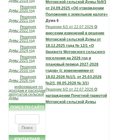
Думы 2019 год
Моторской сельской Думы №9/3
Решения
от 24.09.2025
«Об утверждении
Думы 2020 год
Положения о земельном налоге»
Решения
Думы 2021 год
Дума 6
Решения
Решение 6/1 от 22.07.2026
О
Думы 2022 год
внесении изменений в решение
Решения
Моторской сельской Думы от
Думы 2023 год
18.12.2025 года № 12/1 «О
Решения
Думы 2024 год
бюджете Моторского сельского
Решения
поселения на 2026 год и
Думы 2025 год
плановый период 2027-2028
Решения
Думы 2010 год
годов» (с изменениями от
Решения
18.02.2026 №1/1, от 25.03.2026
Думы 2026 год
№2/1, 06.05.2026 № 3/1)
информация по
Решение 6/2 от 22.07.2026
О
доходам и расходам
депутатов сельской
награждении Почетной грамотой
Думы
Моторской сельской Думы
ПОИСК ПО САЙТУ
Найти:
КОНТАКТНАЯ