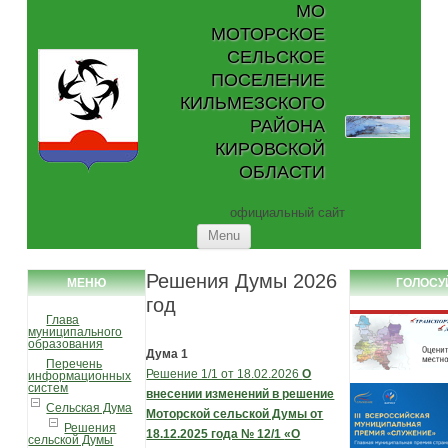
МО
МОТОРСКОЕ
СЕЛЬСКОЕ
ПОСЕЛЕНИЕ
КИЛЬМЕЗСКОГО
РАЙОНА
КИРОВСКОЙ
ОБЛАСТИ
официальный сайт
Skip to content
Menu
Решения Думы 2026
МЕНЮ
ГОЛОСУ
год
Глава
муниципального
образования
Дума 1
Перечень
Решение 1/1 от 18.02.2026
О
информационных
систем
внесении изменений в решение
Сельская Дума
Моторской сельской Думы
от
Решения
18.12.2025 года № 12/1
«О
сельской Думы