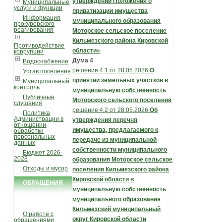
утверждении Положения о
Муниципальные
услуги и функции
приватизации имущества
Информация
муниципального образования
прокурорского
реагирования
Моторское сельское поселение
Кильмезского района Кировской
Противодействие
области
»
коррупции
Дума 4
Водоснабжение
решение 4.1 от 28.05.2026
О
Устав поселения
принятии земельных участков в
Муниципальный
контроль
муниципальную собственность
Публичные
Моторского сельского поселения
слушания
решение 4.2 от 28.05.2026
Об
Политика
Администрации в
утверждения перечня
отношении
имущества, предлагаемого к
обработки
персональных
передаче из муниципальной
данных
собственности муниципального
Бюджет 2026-
2028
образования Моторское сельское
Отходы и мусор
поселения Кильмезского района
Кировской области в
ОБРАЩЕНИЯ
муниципальную собственность
ГРАЖДАН
муниципального образования
Кильмезский муниципальный
О работе с
округ Кировской области
обращениями