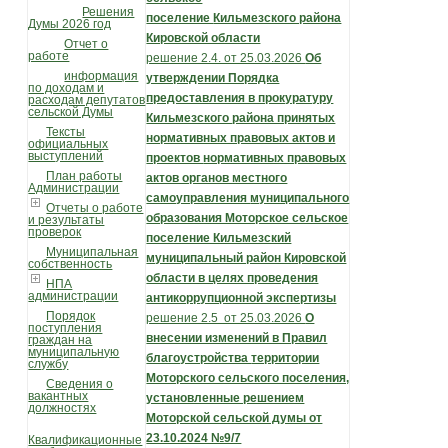
Решения
поселение
Кильмезского района
Думы 2026 год
Кировской области
Отчет о
работе
решение 2.4. от 25.03.2026
Об
информация
утверждении Порядка
по доходам и
предоставления в прокуратуру
расходам депутатов
сельской Думы
Кильмезского
района принятых
Тексты
нормативных правовых актов и
официальных
выступлений
проектов
нормативных правовых
План работы
актов органов местного
Администрации
самоуправления
муниципального
Отчеты о работе
образования Моторское сельское
и результаты
проверок
поселение Кильмезский
Муниципальная
муниципальный район Кировской
собственность
области в целях проведения
НПА
администрации
антикоррупционной экспертизы
Порядок
решение 2.5 от 25.03.2026
О
поступления
внесении изменений в Правил
граждан на
муниципальную
благоустройства
территории
службу
Моторского сельского поселения,
Сведения о
вакантных
установленные решением
должностях
Моторской сельской думы от
23.10.2024 №9/7
Квалификационные